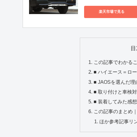
楽天市場で見る
目
この記事でわかる
■ ハイエース＝ロ
■ JAOSを選んだ理
■ 取り付けと車検
■ 装着してみた感想
この記事のまとめ
ほか参考記事リ