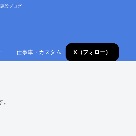
る建設ブログ
ー
仕事車・カスタム
X（フォロー）
す。