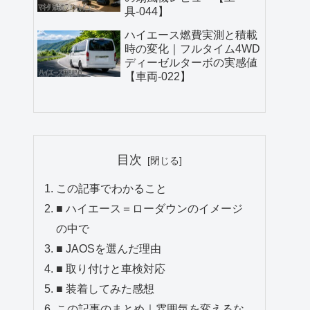
具-044】
ハイエース燃費実測と積載
時の変化｜フルタイム4WD
ディーゼルターボの実感値
【車両-022】
目次
この記事でわかること
■ ハイエース＝ローダウンのイメージ
の中で
■ JAOSを選んだ理由
■ 取り付けと車検対応
■ 装着してみた感想
この記事のまとめ｜雰囲気を変えるな