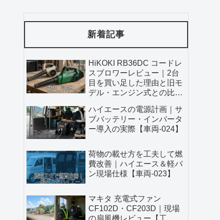
新着記事
HiKOKI RB36DC コードレ
スブロワーレビュー｜2台
目を買い足した理由と旧モ
デル・エンジン式との比較
【工具-036】
ハイエースの電源計画｜サ
ブバッテリー・インバータ
ー導入の実際【車両-024】
荷物の載せ方を工夫して燃
費改善｜ハイエース＆軽バ
ン現場仕様【車両-023】
マキタ 充電式ファン
CF102D・CF203D｜現場
の扇風機レビュー【工