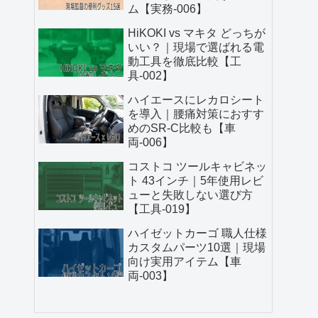
ム【実務-006】
HiKOKI vs マキタ どっちが
いい？｜現場で選ばれる電
動工具を徹底比較【工
具-002】
ハイエースにレカロシート
を導入｜腰痛対策におすす
めのSR-C比較も【車
両-006】
コストコ ツールキャビネッ
ト 43インチ｜5年使用レビ
ューと失敗しない選び方
【工具-019】
ハイゼットカーゴ 職人仕様
カスタムパーツ10選｜現場
向け実用アイテム【車
両-003】