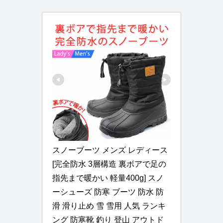
スノーブーツ メンズ レディース 
[完全防水 3層構造 裏ボアで足の
指先まで暖かい 軽量400g] スノ
ーシューズ 防寒 ブーツ 防水 防
滑 滑り止め 雪 雪用 人気 ランキ
ング 防寒靴 釣り 登山 アウトド