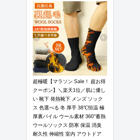
超極暖【マラソン Sale！ 超お得
クーポン】＼楽天1位／肌に優し
い 靴下 発熱靴下 メンズ ソック
ス 色選べる 冬 厚手 38℃恒温 極
厚裏パイル ウール素材 360°蓄熱 
ウールソックス 防寒 保温 消臭 
耐久性 伸縮性 室内 アウトドア 