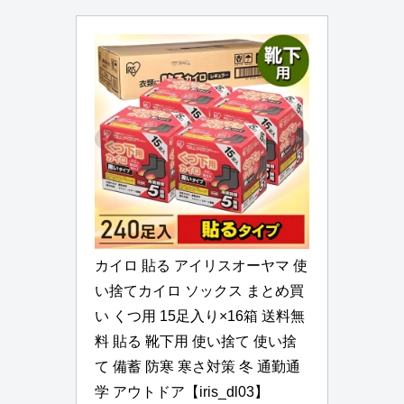
カイロ 貼る アイリスオーヤマ 使
い捨てカイロ ソックス まとめ買
い くつ用 15足入り×16箱 送料無
料 貼る 靴下用 使い捨て 使い捨
て 備蓄 防寒 寒さ対策 冬 通勤通
学 アウトドア【iris_dl03】