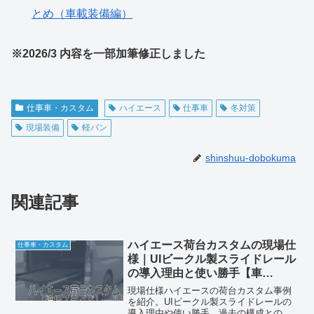
とめ（車載装備編）
※2026/3 内容を一部加筆修正しました
仕事車・カスタム
ハイエース
仕事車
冬対策
現場装備
軽バン
shinshuu-dobokuma
関連記事
ハイエース荷台カスタムの現場仕
仕事車・カスタム
様｜UIビークル製スライドレール
の導入理由と使い勝手【車
両-004】
現場仕様ハイエースの荷台カスタム事例
を紹介。UIビークル製スライドレールの
導入理由や使い勝手、過去の構成との比