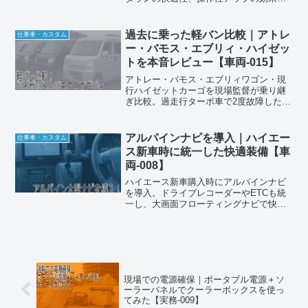
解説。遊び心から始まったカスタムが実
用性に変わった体験談。
過去に乗った軽バン比較｜アトレ
仕事車・カスタム
ー・バモス・エブリィ・ハイゼッ
トを本音レビュー【車両-015】
アトレー・バモス・エブリィワゴン・現
行ハイゼットカーゴを現場監督が乗り継
ぎ比較。過走行ターボ車で2度故障した失
敗談と、あえてNA車を選んだ理由を本音
で解説します。
アルパインナビを導入｜ハイエー
仕事車・カスタム
ス新車時に統一した快適装備【車
両-008】
ハイエース新車購入時にアルパインナビ
を導入。ドライブレコーダーやETCも統
一し、大画面フローティングナビで快適
性と安全性が向上。操作感や導入メリッ
トをレビューします。
現場での電源確保｜ポータブル電源＋ソ
ーラーパネルでクーラーボックスを使っ
てみた【実務-009】