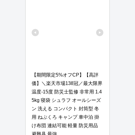
【期間限定5%オフCP】【高評
価】＼楽天市場138冠／最大限界
温度-15度 防災士監修 非常用 1.4
5kg 寝袋 シュラフ オールシーズ
ン 洗える コンパクト 封筒型 冬
用 ねぶくろ キャンプ 車中泊 掛
け布団 連結可能 軽量 防災用品 
避難具 最強