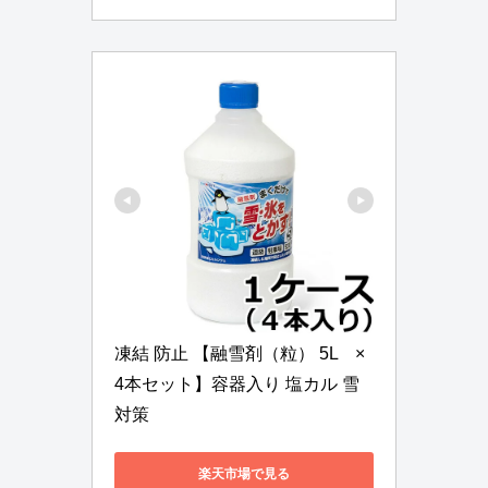
凍結 防止 【融雪剤（粒） 5L　×
4本セット】容器入り 塩カル 雪
対策
楽天市場で見る