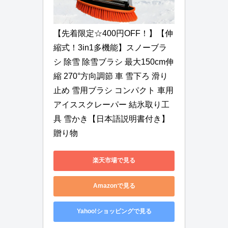
【先着限定☆400円OFF！】【伸
縮式！3in1多機能】スノーブラ
シ 除雪 除雪ブラシ 最大150cm伸
縮 270°方向調節 車 雪下ろ 滑り
止め 雪用ブラシ コンパクト 車用
アイススクレーパー 結氷取り工
具 雪かき【日本語説明書付き】 
贈り物
楽天市場で見る
Amazonで見る
Yahoo!ショッピングで見る