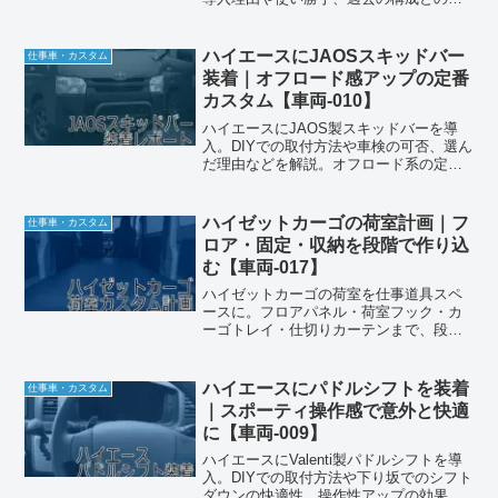
較を実体験ベースで解説します。
ハイエースにJAOSスキッドバー
仕事車・カスタム
装着｜オフロード感アップの定番
カスタム【車両-010】
ハイエースにJAOS製スキッドバーを導
入。DIYでの取付方法や車検の可否、選ん
だ理由などを解説。オフロード系の定番
カスタム体験談。
ハイゼットカーゴの荷室計画｜フ
仕事車・カスタム
ロア・固定・収納を段階で作り込
む【車両-017】
ハイゼットカーゴの荷室を仕事道具スペ
ースに。フロアパネル・荷室フック・カ
ーゴトレイ・仕切りカーテンまで、段階
別に荷室を作り込む方法を現場監督が実
例で解説します。
ハイエースにパドルシフトを装着
仕事車・カスタム
｜スポーティ操作感で意外と快適
に【車両-009】
ハイエースにValenti製パドルシフトを導
入。DIYでの取付方法や下り坂でのシフト
ダウンの快適性、操作性アップの効果を