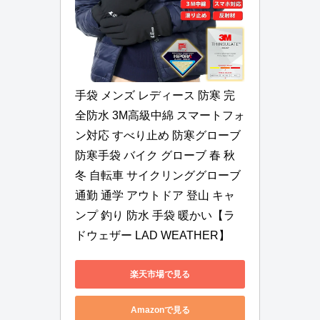
手袋 メンズ レディース 防寒 完
全防水 3M高級中綿 スマートフォ
ン対応 すべり止め 防寒グローブ 
防寒手袋 バイク グローブ 春 秋 
冬 自転車 サイクリンググローブ 
通勤 通学 アウトドア 登山 キャ
ンプ 釣り 防水 手袋 暖かい【ラ
ドウェザー LAD WEATHER】
楽天市場で見る
Amazonで見る