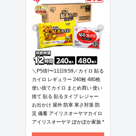
＼P5倍!〜11日9:59／カイロ 貼る
カイロ レギュラー 240枚 480枚 
使い捨てカイロ まとめ買い 使い
捨て 貼る 貼るタイプ レジャー 
お出かけ 屋外 防寒 寒さ対策 防
災 備蓄 アイリスオーヤマカイロ 
アイリスオーヤマ ぽかぽか家族 *