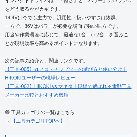
インパクトドライバは、「軽さ」と「パワー」のバランス
をどう取るかがカギです。
14.4Vは今でも主力で、汎用性・扱いやすさは抜群。
一方で、36Vはパワーが必要な場面で強い味方です。
用途や作業環境に応じて、最適な1台—or 2台—を選ぶこ
とが現場効率を高めるポイントになります。
次の記事の紹介と、関連リンクです。
【工具-005】丸ノコ・チップソーの選び方と使い分け｜
HiKOKIユーザーの現場レビュー
【工具-002】HiKOKI vs マキタ｜現場で選ばれる電動工具
メーカー比較とおすすめ機種
🟢 工具カテゴリの一覧はこちら
→
【工具カテゴリTOPへ】