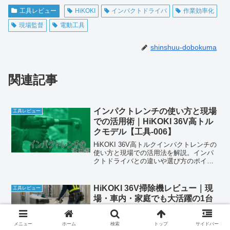
工具レビュー
HiKOKI
インパクトドライバ
作業効率化
現場監督
電動工具
shinshuu-dobokuma
関連記事
インパクトレンチの使い方と現場
工具レビュー
での活用術｜HiKOKI 36V高トル
クモデル【工具-006】
HiKOKI 36V高トルクインパクトレンチの
使い方と現場での活用法を解説。インパ
クトドライバとの違いや選び方のポイン
トも紹介します。
HiKOKI 36V掃除機レビュー｜現
工具レビュー
場・車内・家庭でも大活躍の1台
【工具-017】
HiKOKI 36Vバッテリー式掃除機の実使用
メニュー
ホーム
検索
トップ
サイドバー
レビュー。現場・車内・家庭での活用方