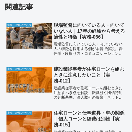
関連記事
現場監督に向いている人・向いて
実務・現場ノウハウ
いない人｜17年の経験から考える
適性と特徴【実務-066】
現場監督に向いている人・向いていない
人の特徴を採用する側が本音で解説。責
任感・段取り力・コミュニケーション・
適性確認の方法まで17年の経験からまと
めます。
建設業従事者が住宅ローンを組む
実務・現場ノウハウ
ときに注意したいこと【実
務-012】
建設業従事者が住宅ローンを組むときに
注意すべき点を解説。転職歴や団信特約
の判断基準、法人取引の影響、ネット銀
行活用法まで、現場経験者の視点でまと
めました。
住宅ローンと仕事道具・車の関係
実務・現場ノウハウ
｜個人ローンと経費は別物【実
務-015】