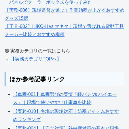
ーパネルでクーラーボックスを使ってみた
【実務-006】現場監督が選ぶ！作業効率が上がるおすすめ
グッズ15選
【工具-002】HiKOKI vs マキタ｜現場で選ばれる電動工具
メーカー比較とおすすめ機種
🟢 実務カテゴリの一覧はこちら
→
【実務カテゴリTOPへ】
ほか参考記事リンク
【車両-001】車両選びの実情「軽バン vs ハイエー
ス」｜現場で使いやすい仕事車を比較
【実務-010】冬場の現場対応｜防寒アイテムおすす
めランキング
【実務-004】【安全対策】熱中症対策の基本と現場