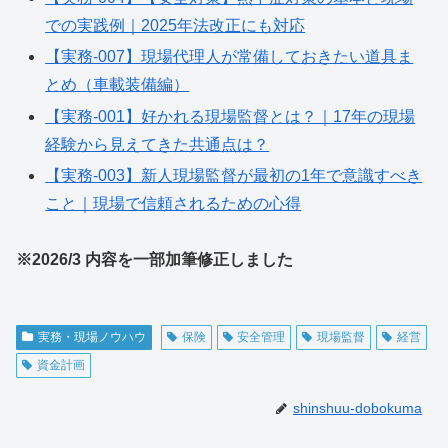
での実践例｜2025年法改正にも対応
【実務-007】現場代理人が常備しておきたい道具ま
とめ（車載装備編）
【実務-001】好かれる現場監督とは？｜17年の現場
経験から見えてきた共通点は？
【実務-003】新人現場監督が最初の1年で意識すべき
こと｜現場で信頼されるための心得
※2026/3 内容を一部加筆修正しました
実務・現場ノウハウ
保険
安全管理
現場監督
経営
資金計画
shinshuu-dobokuma