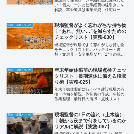
建設業で住宅ローンを組む際に注意した
い「個人ローンと仕事経費の線引き」を
解説。車や道具は事業投資、住宅ローン
は家計支出。混同せず管理することで返
済計画の破綻を防ぐ方法を紹介します。
現場監督がよく忘れがちな持ち物
実務・現場ノウハウ
｜“あれ、無い…”を減らすための
チェックリスト【実務-030】
現場監督が現場でよく忘れがちな持ち物
をチェックリスト化。バッテリー・書
類・文房具・安全用品など、17年の現場
経験から忘れ物を減らす実践対策を解説
します。
年末年始休暇前の現場点検チェッ
実務・現場ノウハウ
クリスト｜長期連休に備える段取
り術【実務-025】
年末年始休暇前に行うべき建設現場の点
検・準備を解説。体制表の作成、年始の
作業整理、最終日の清掃・点検リストを
まとめました。
現場監督の1日の流れ（土木編）
実務・現場ノウハウ
｜朝から夜まで何をしているのか
リアルに解説【実務-067】
現場監督の1日を土木編でリアルに解説。