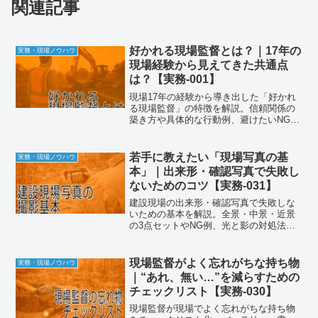
関連記事
好かれる現場監督とは？｜17年の
実務・現場ノウハウ
現場経験から見えてきた共通点
は？【実務-001】
現場17年の経験から導き出した「好かれ
る現場監督」の特徴を解説。信頼関係の
築き方や具体的な行動例、避けたいNG行
動まで網羅します。
若手に教えたい「現場写真の基
実務・現場ノウハウ
本」｜出来形・確認写真で失敗し
ないためのコツ【実務-031】
建設現場の出来形・確認写真で失敗しな
いための基本を解説。全景・中景・近景
の3点セットやNG例、光と影の対処法な
ど、若手向けに分かりやすくまとめまし
た。
現場監督がよく忘れがちな持ち物
実務・現場ノウハウ
｜“あれ、無い…”を減らすための
チェックリスト【実務-030】
現場監督が現場でよく忘れがちな持ち物