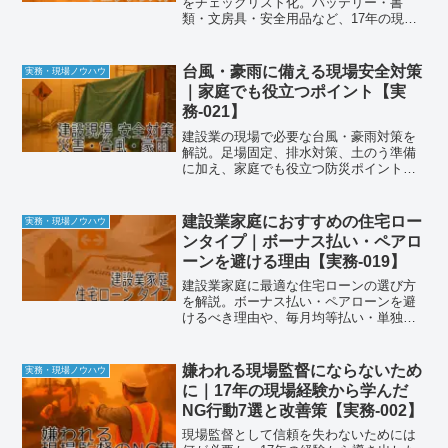
をチェックリスト化。バッテリー・書
類・文房具・安全用品など、17年の現場
経験から忘れ物を減らす実践対策を解説
します。
台風・豪雨に備える現場安全対策
実務・現場ノウハウ
｜家庭でも役立つポイント【実
務-021】
建設業の現場で必要な台風・豪雨対策を
解説。足場固定、排水対策、土のう準備
に加え、家庭でも役立つ防災ポイントを
まとめました。備え次第で安全は守れま
す。
建設業家庭におすすめの住宅ロー
実務・現場ノウハウ
ンタイプ｜ボーナス払い・ペアロ
ーンを避ける理由【実務-019】
建設業家庭に最適な住宅ローンの選び方
を解説。ボーナス払い・ペアローンを避
けるべき理由や、毎月均等払い・単独ロ
ーン・変動金利の活用ポイントを紹介し
ます。
嫌われる現場監督にならないため
実務・現場ノウハウ
に｜17年の現場経験から学んだ
NG行動7選と改善策【実務-002】
現場監督として信頼を失わないためには