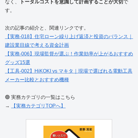
なく、
トータルコストを意識して計画することが大切
で
す。
次の記事の紹介と、関連リンクです。
【実務-018】住宅ローン繰り上げ返済と投資のバランス｜
建設業目線で考える資金計画
【実務-006】現場監督が選ぶ！作業効率が上がるおすすめ
グッズ15選
【工具-002】HiKOKI vs マキタ｜現場で選ばれる電動工具
メーカー比較とおすすめ機種
🟢 実務カテゴリの一覧はこちら
→
【実務カテゴリTOPへ】