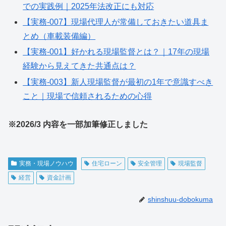
での実践例｜2025年法改正にも対応
【実務-007】現場代理人が常備しておきたい道具ま
とめ（車載装備編）
【実務-001】好かれる現場監督とは？｜17年の現場
経験から見えてきた共通点は？
【実務-003】新人現場監督が最初の1年で意識すべき
こと｜現場で信頼されるための心得
※2026/3 内容を一部加筆修正しました
実務・現場ノウハウ
住宅ローン
安全管理
現場監督
経営
資金計画
shinshuu-dobokuma