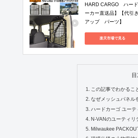
HARD CARGO　ハ
ーカー直送品】【代引き
アップ　パーツ】
楽天市場で見る
目
この記事でわかるこ
なぜメッシュパネル
ハードカーゴ ユーテ
N-VANのユーティ
Milwaukee PA