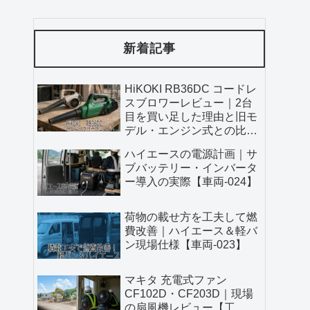
新着記事
HiKOKI RB36DC コードレ
スブロワーレビュー｜2台
目を買い足した理由と旧モ
デル・エンジン式との比較
【工具-036】
ハイエースの電源計画｜サ
ブバッテリー・インバータ
ー導入の実際【車両-024】
荷物の載せ方を工夫して燃
費改善｜ハイエース＆軽バ
ン現場仕様【車両-023】
マキタ 充電式ファン
CF102D・CF203D｜現場
の扇風機レビュー【工