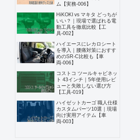
ム【実務-006】
HiKOKI vs マキタ どっちが
いい？｜現場で選ばれる電
動工具を徹底比較【工
具-002】
ハイエースにレカロシート
を導入｜腰痛対策におすす
めのSR-C比較も【車
両-006】
コストコ ツールキャビネッ
ト 43インチ｜5年使用レビ
ューと失敗しない選び方
【工具-019】
ハイゼットカーゴ 職人仕様
カスタムパーツ10選｜現場
向け実用アイテム【車
両-003】