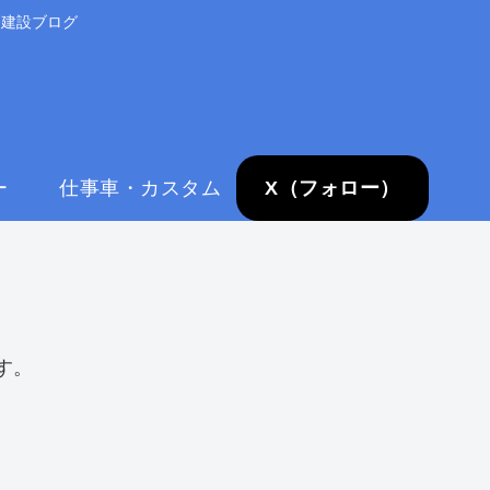
る建設ブログ
ー
仕事車・カスタム
X（フォロー）
す。