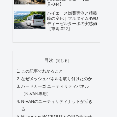
具-044】
ハイエース燃費実測と積載
時の変化｜フルタイム4WD
ディーゼルターボの実感値
【車両-022】
目次
この記事でわかること
なぜメッシュパネルを取り付けたのか
ハードカーゴ ユーティリティパネル
（N-VAN専用）
N-VANのユーティリティナットが活き
る
Milwaukee PACKOUTとの組み合わせ